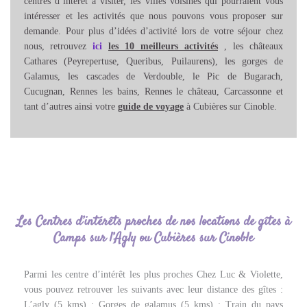
centres d’intérêt à visiter, les villes voisines qui pourraient vous
intéresser et les activités que nous pouvons vous proposer sur
demande. Pour plus d’idées d’activité lors de votre séjour chez
nous,
retrouvez
ici
les 10 meilleurs activités
,
les
châteaux
Cathares (Peyrepertuse, Queribus, Puilaurens), les gorges de
Galamus, les cascades de Verdouble, le Pic de Bugarach,
Cucugnan, Rennes les bains, Rennes le château, Carcassonne et
tant d’autres ainsi votre
guide de voyage
à Cubières sur Cinoble.
Les Centres d’intérêts proches de nos locations de gîtes à
Camps sur l’Agly ou Cubières sur Cinoble
Parmi les centre d’intérêt les plus proches Chez Luc & Violette,
vous pouvez retrouver les suivants avec leur distance des gîtes :
L’agly (5 kms) ; Gorges de galamus (5 kms) ; Train du pays