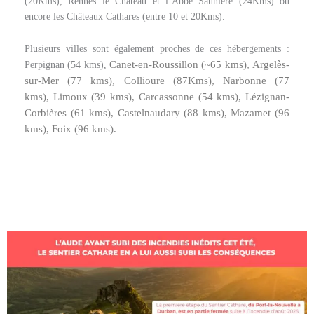
(20Kms), Rennes le Château et l’Abbé Saunière (24Kms) ou
encore les Châteaux Cathares (entre 10 et 20Kms).
Plusieurs villes sont également proches de ces hébergements :
Canet-en-Roussillon (~65 kms),
Argelès-
Perpignan (54 kms),
sur-Mer (77 kms)
, Collioure (87Kms),
Narbonne (77
kms)
,
Limoux (39 kms)
,
Carcassonne (54 kms),
Lézignan-
Corbières (61 kms),
Castelnaudary (88 kms), Mazamet (96
kms), Foix (96 kms).