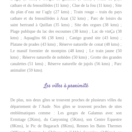
cathare et du fenouillèdes (11 kms) ; Clue de la fou (11 kms) ; Site
du plan d’eau sur l’agly (27 kms) ; Train rouge – train du pays
cathare et du fenouillèdes à Axat (32 kms) ; Parc de loisirs du
saint bertrand à Quillan (35 kms) ; Site des orgues (38 kms) ;
Plage publique du lac des escoumes (38 kms) ; Lac de vinÇa (38
kms) ; Aquagliss 66 (38 kms) ; Canigo grand site (43 kms) ;
Platane de prades (43 kms) ; Réserve naturelle de conat (48 kms) ;
Le massif forestier de montpins (48 kms) ; Le train jaune (50
kms) ; Réserve naturelle de nohèdes (50 kms) ; Grotte des grandes
canalettes (51 kms) ; Réserve naturelle de jujols (56 kms) ; Parc
animalier (59 kms).
Les villes à proximité
De plus, nos deux gîtes se trouvent proches de plusieurs villes du
département de l’Aude. Nos gîtes se trouvent proches de sites
emblématiques comme : Les gorges de Galamus avec son
Ermitage (2Kms), du Canyoning (5Kms), son Centre Equestre
(8Kms), le Pic de Bugarach (8Kms), Rennes les Bains Thermes