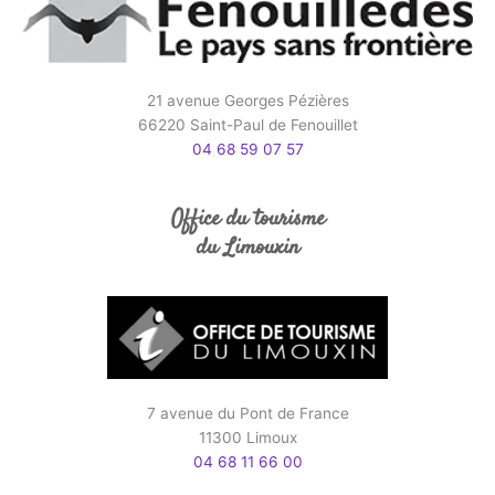
21 avenue Georges Pézières
66220 Saint-Paul de Fenouillet
04 68 59 07 57
Office du tourisme
du Limouxin
7 avenue du Pont de France
11300 Limoux
04 68 11 66 00