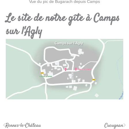
Vue du pic de Bugarach depuis Camps
Le site de notre gîte à Camps
sur l'Agly
Rennes-le-Château
Cucugnan
Précédent
Su