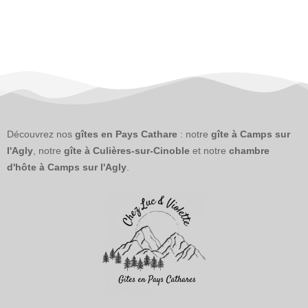
Découvrez nos
gîtes en Pays Cathare
: notre
gîte à Camps sur
l'Agly
, notre
gîte à Culières-sur-Cinoble
et notre
chambre
d'hôte à Camps sur l'Agly
.