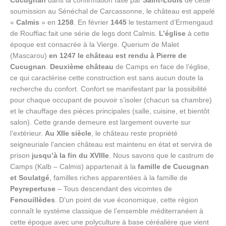
Cucugnan
dans la confirmation faite par
Saint-Louis
de cette
soumission au Sénéchal de Carcassonne, le château est appelé
«
Calmis
» en
1258
. En février
1445
le testament d’Ermengaud
de Rouffiac fait une série de legs dont Calmis.
L’église
à cette
époque est consacrée à la Vierge. Querium de Malet
(Mascarou)
en 1247 le château est rendu à Pierre de
Cucugnan
.
Deuxième château
de Camps en face de l’église,
ce qui caractérise cette construction est sans aucun doute la
recherche du confort. Confort se manifestant par la possibilité
pour chaque occupant de pouvoir s’isoler (chacun sa chambre)
et le chauffage des pièces principales (salle, cuisine, et bientôt
salon). Cette grande demeure est largement ouverte sur
l’extérieur.
Au XIIe siècle
, le château reste propriété
seigneuriale l’ancien château est maintenu en état et servira de
prison
jusqu’à la fin du XVIIIe
. Nous savons que le castrum de
Camps (Kalb – Calmis) appartenait à la
famille de Cucugnan
et Soulatgé
, familles riches apparentées à la famille de
Peyrepertuse
– Tous descendant des vicomtes de
Fenouillèdes
. D’un point de vue économique, cette région
connaît le système classique de l’ensemble méditerranéen à
cette époque avec une polyculture à base céréalière que vient