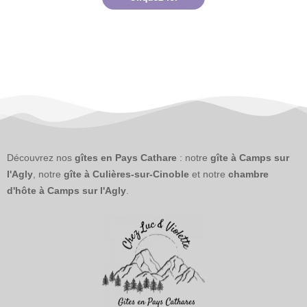
Découvrez nos
gîtes en Pays Cathare
: notre
gîte à Camps sur
l'Agly
, notre
gîte à Culières-sur-Cinoble
et notre
chambre
d'hôte à Camps sur l'Agly
.